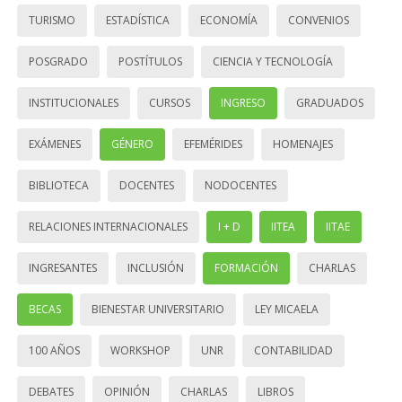
TURISMO
ESTADÍSTICA
ECONOMÍA
CONVENIOS
POSGRADO
POSTÍTULOS
CIENCIA Y TECNOLOGÍA
INSTITUCIONALES
CURSOS
INGRESO
GRADUADOS
EXÁMENES
GÉNERO
EFEMÉRIDES
HOMENAJES
BIBLIOTECA
DOCENTES
NODOCENTES
RELACIONES INTERNACIONALES
I + D
IITEA
IITAE
INGRESANTES
INCLUSIÓN
FORMACIÓN
CHARLAS
BECAS
BIENESTAR UNIVERSITARIO
LEY MICAELA
100 AÑOS
WORKSHOP
UNR
CONTABILIDAD
DEBATES
OPINIÓN
CHARLAS
LIBROS