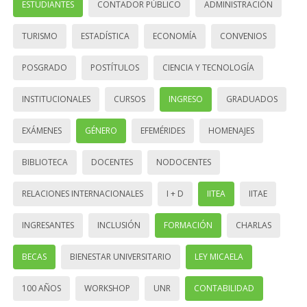
ESTUDIANTES
CONTADOR PÚBLICO
ADMINISTRACIÓN
TURISMO
ESTADÍSTICA
ECONOMÍA
CONVENIOS
POSGRADO
POSTÍTULOS
CIENCIA Y TECNOLOGÍA
INSTITUCIONALES
CURSOS
INGRESO
GRADUADOS
EXÁMENES
GÉNERO
EFEMÉRIDES
HOMENAJES
BIBLIOTECA
DOCENTES
NODOCENTES
RELACIONES INTERNACIONALES
I + D
IITEA
IITAE
INGRESANTES
INCLUSIÓN
FORMACIÓN
CHARLAS
BECAS
BIENESTAR UNIVERSITARIO
LEY MICAELA
100 AÑOS
WORKSHOP
UNR
CONTABILIDAD