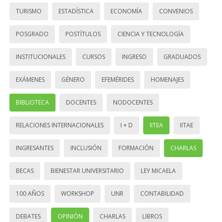
TURISMO
ESTADÍSTICA
ECONOMÍA
CONVENIOS
POSGRADO
POSTÍTULOS
CIENCIA Y TECNOLOGÍA
INSTITUCIONALES
CURSOS
INGRESO
GRADUADOS
EXÁMENES
GÉNERO
EFEMÉRIDES
HOMENAJES
BIBLIOTECA
DOCENTES
NODOCENTES
RELACIONES INTERNACIONALES
I + D
IITEA
IITAE
INGRESANTES
INCLUSIÓN
FORMACIÓN
CHARLAS
BECAS
BIENESTAR UNIVERSITARIO
LEY MICAELA
100 AÑOS
WORKSHOP
UNR
CONTABILIDAD
DEBATES
OPINIÓN
CHARLAS
LIBROS