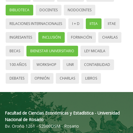
BIBLIOTECA
DOCENTES
NODOCENTES
RELACIONES INTERNACIONALES
I + D
IITEA
IITAE
INGRESANTES
INCLUSIÓN
FORMACIÓN
CHARLAS
BECAS
BIENESTAR UNIVERSITARIO
LEY MICAELA
100 AÑOS
WORKSHOP
UNR
CONTABILIDAD
DEBATES
OPINIÓN
CHARLAS
LIBROS
Facultad de Ciencias Económicas y Estadística - Universidad
Nacional de Rosario
Bv. Oroño 1261 - S2000DSM - Rosario