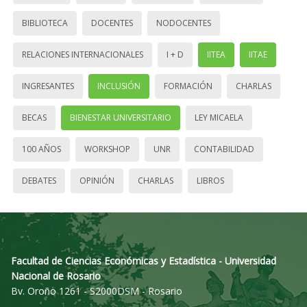
BIBLIOTECA
DOCENTES
NODOCENTES
RELACIONES INTERNACIONALES
I + D
IITEA
IITAE
INGRESANTES
INCLUSIÓN
FORMACIÓN
CHARLAS
BECAS
BIENESTAR UNIVERSITARIO
LEY MICAELA
100 AÑOS
WORKSHOP
UNR
CONTABILIDAD
DEBATES
OPINIÓN
CHARLAS
LIBROS
Facultad de Ciencias Económicas y Estadística - Universidad
Nacional de Rosario
Bv. Oroño 1261 - S2000DSM - Rosario