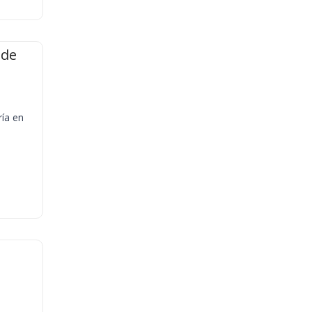
 de
ría en