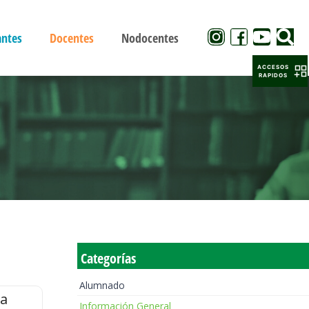
antes
Docentes
Nodocentes
ACCESOS
RAPIDOS
Categorías
Alumnado
la
Información General