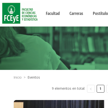
Facultad
Carreras
Postítulo
Inicio
>
Eventos
9 elementos en total:
1