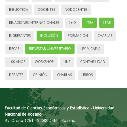
BIBLIOTECA
DOCENTES
NODOCENTES
RELACIONES INTERNACIONALES
I + D
IITEA
IITAE
INGRESANTES
INCLUSIÓN
FORMACIÓN
CHARLAS
BECAS
BIENESTAR UNIVERSITARIO
LEY MICAELA
100 AÑOS
WORKSHOP
UNR
CONTABILIDAD
DEBATES
OPINIÓN
CHARLAS
LIBROS
Facultad de Ciencias Económicas y Estadística - Universidad
Nacional de Rosario
Bv. Oroño 1261 - S2000DSM - Rosario