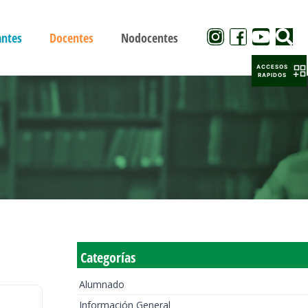
antes
Docentes
Nodocentes
ACCESOS
RAPIDOS
Categorías
Alumnado
Información General