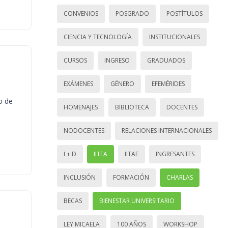
CONVENIOS
POSGRADO
POSTÍTULOS
CIENCIA Y TECNOLOGÍA
INSTITUCIONALES
CURSOS
INGRESO
GRADUADOS
EXÁMENES
GÉNERO
EFEMÉRIDES
o de
HOMENAJES
BIBLIOTECA
DOCENTES
NODOCENTES
RELACIONES INTERNACIONALES
I + D
IITEA
IITAE
INGRESANTES
INCLUSIÓN
FORMACIÓN
CHARLAS
BECAS
BIENESTAR UNIVERSITARIO
LEY MICAELA
100 AÑOS
WORKSHOP