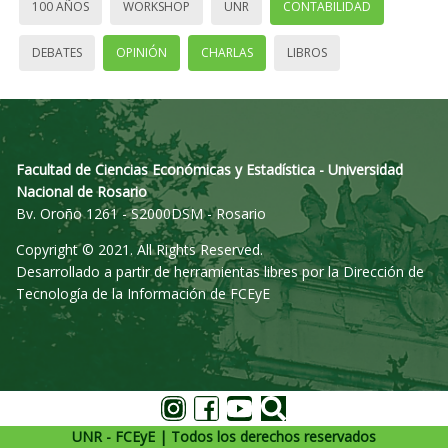
100 AÑOS
WORKSHOP
UNR
CONTABILIDAD
DEBATES
OPINIÓN
CHARLAS
LIBROS
Facultad de Ciencias Económicas y Estadística - Universidad
Nacional de Rosario
Bv. Oroño 1261 - S2000DSM - Rosario
Copyright © 2021. All Rights Reserved.
Desarrollado a partir de herramientas libres por la Dirección de
Tecnología de la Información de FCEyE
UNR - FCEyE | Todos los derechos reservados