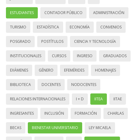
ESTUDIANTES
CONTADOR PÚBLICO
ADMINISTRACIÓN
TURISMO
ESTADÍSTICA
ECONOMÍA
CONVENIOS
POSGRADO
POSTÍTULOS
CIENCIA Y TECNOLOGÍA
INSTITUCIONALES
CURSOS
INGRESO
GRADUADOS
EXÁMENES
GÉNERO
EFEMÉRIDES
HOMENAJES
BIBLIOTECA
DOCENTES
NODOCENTES
RELACIONES INTERNACIONALES
I + D
IITEA
IITAE
INGRESANTES
INCLUSIÓN
FORMACIÓN
CHARLAS
BECAS
BIENESTAR UNIVERSITARIO
LEY MICAELA