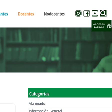
antes
Docentes
Nodocentes
ACCESOS
RAPIDOS
Categorías
Alumnado
Información General