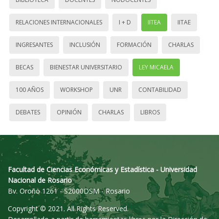
RELACIONES INTERNACIONALES
I + D
IITEA
IITAE
INGRESANTES
INCLUSIÓN
FORMACIÓN
CHARLAS
BECAS
BIENESTAR UNIVERSITARIO
LEY MICAELA
100 AÑOS
WORKSHOP
UNR
CONTABILIDAD
DEBATES
OPINIÓN
CHARLAS
LIBROS
Facultad de Ciencias Económicas y Estadística - Universidad
Nacional de Rosario
Bv. Oroño 1261 - S2000DSM - Rosario
Copyright © 2021. All Rights Reserved.