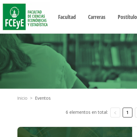
Facultad
Carreras
Postítulo
Inicio
>
Eventos
6 elementos en total:
1