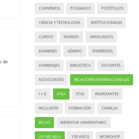
CONVENIOS
POSGRADO
POSTÍTULOS
CIENCIA Y TECNOLOGÍA
INSTITUCIONALES
CURSOS
INGRESO
GRADUADOS
EXÁMENES
GÉNERO
EFEMÉRIDES
o de
HOMENAJES
BIBLIOTECA
DOCENTES
NODOCENTES
RELACIONES INTERNACIONALES
I + D
IITEA
IITAE
INGRESANTES
INCLUSIÓN
FORMACIÓN
CHARLAS
BECAS
BIENESTAR UNIVERSITARIO
LEY MICAELA
100 AÑOS
WORKSHOP