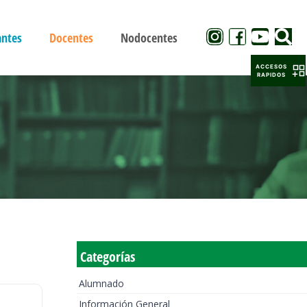
antes
Docentes
Nodocentes
ACCESOS
RAPIDOS
Categorías
Alumnado
Información General