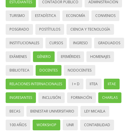
ESTUDIANTES
CONTADOR PÚBLICO
ADMINISTRACIÓN
TURISMO
ESTADÍSTICA
ECONOMÍA
CONVENIOS
POSGRADO
POSTÍTULOS
CIENCIA Y TECNOLOGÍA
INSTITUCIONALES
CURSOS
INGRESO
GRADUADOS
EXÁMENES
GÉNERO
EFEMÉRIDES
HOMENAJES
BIBLIOTECA
DOCENTES
NODOCENTES
RELACIONES INTERNACIONALES
I + D
IITEA
IITAE
INGRESANTES
INCLUSIÓN
FORMACIÓN
CHARLAS
BECAS
BIENESTAR UNIVERSITARIO
LEY MICAELA
100 AÑOS
WORKSHOP
UNR
CONTABILIDAD