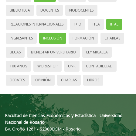
BIBLIOTECA
DOCENTES
NODOCENTES
RELACIONES INTERNACIONALES
I + D
IITEA
IITAE
INGRESANTES
INCLUSIÓN
FORMACIÓN
CHARLAS
BECAS
BIENESTAR UNIVERSITARIO
LEY MICAELA
100 AÑOS
WORKSHOP
UNR
CONTABILIDAD
DEBATES
OPINIÓN
CHARLAS
LIBROS
Facultad de Ciencias Económicas y Estadística - Universidad
Nacional de Rosario
Bv. Oroño 1261 - S2000DSM - Rosario