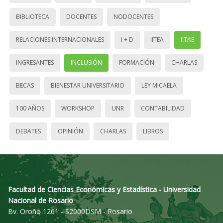
BIBLIOTECA
DOCENTES
NODOCENTES
RELACIONES INTERNACIONALES
I + D
IITEA
IITAE
INGRESANTES
INCLUSIÓN
FORMACIÓN
CHARLAS
BECAS
BIENESTAR UNIVERSITARIO
LEY MICAELA
100 AÑOS
WORKSHOP
UNR
CONTABILIDAD
DEBATES
OPINIÓN
CHARLAS
LIBROS
Facultad de Ciencias Económicas y Estadística - Universidad
Nacional de Rosario
Bv. Oroño 1261 - S2000DSM - Rosario