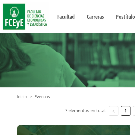
Facultad
Carreras
Postítulo
Inicio
>
Eventos
7 elementos en total:
1