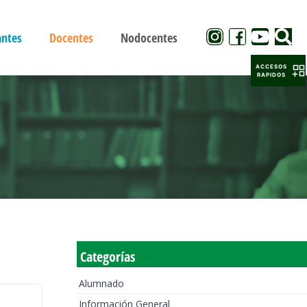
antes
Docentes
Nodocentes
ACCESOS
RAPIDOS
Categorías
Alumnado
Información General