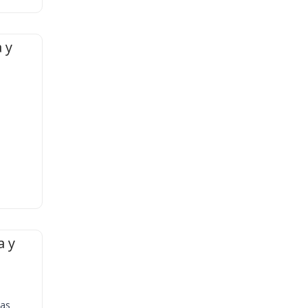
 y
a y
ias