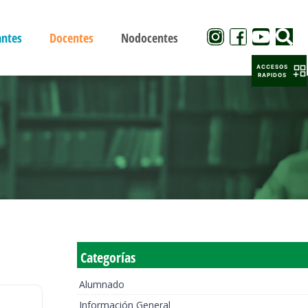
antes
Docentes
Nodocentes
ACCESOS
RAPIDOS
Categorías
Alumnado
Información General