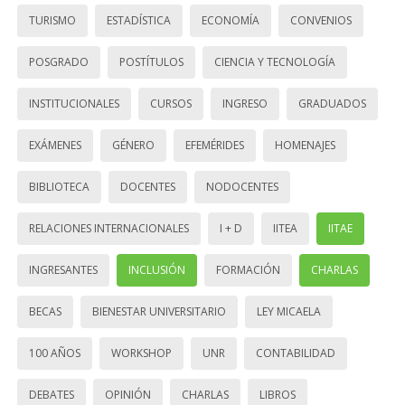
TURISMO
ESTADÍSTICA
ECONOMÍA
CONVENIOS
POSGRADO
POSTÍTULOS
CIENCIA Y TECNOLOGÍA
INSTITUCIONALES
CURSOS
INGRESO
GRADUADOS
EXÁMENES
GÉNERO
EFEMÉRIDES
HOMENAJES
BIBLIOTECA
DOCENTES
NODOCENTES
RELACIONES INTERNACIONALES
I + D
IITEA
IITAE
INGRESANTES
INCLUSIÓN
FORMACIÓN
CHARLAS
BECAS
BIENESTAR UNIVERSITARIO
LEY MICAELA
100 AÑOS
WORKSHOP
UNR
CONTABILIDAD
DEBATES
OPINIÓN
CHARLAS
LIBROS