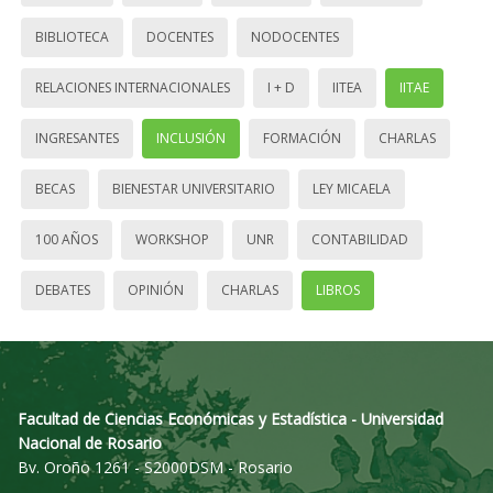
BIBLIOTECA
DOCENTES
NODOCENTES
RELACIONES INTERNACIONALES
I + D
IITEA
IITAE
INGRESANTES
INCLUSIÓN
FORMACIÓN
CHARLAS
BECAS
BIENESTAR UNIVERSITARIO
LEY MICAELA
100 AÑOS
WORKSHOP
UNR
CONTABILIDAD
DEBATES
OPINIÓN
CHARLAS
LIBROS
Facultad de Ciencias Económicas y Estadística - Universidad
Nacional de Rosario
Bv. Oroño 1261 - S2000DSM - Rosario