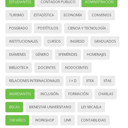
ESTUDIANTES
CONTADOR PÚBLICO
ADMINISTRACIÓN
TURISMO
ESTADÍSTICA
ECONOMÍA
CONVENIOS
POSGRADO
POSTÍTULOS
CIENCIA Y TECNOLOGÍA
INSTITUCIONALES
CURSOS
INGRESO
GRADUADOS
EXÁMENES
GÉNERO
EFEMÉRIDES
HOMENAJES
BIBLIOTECA
DOCENTES
NODOCENTES
RELACIONES INTERNACIONALES
I + D
IITEA
IITAE
INGRESANTES
INCLUSIÓN
FORMACIÓN
CHARLAS
BECAS
BIENESTAR UNIVERSITARIO
LEY MICAELA
100 AÑOS
WORKSHOP
UNR
CONTABILIDAD