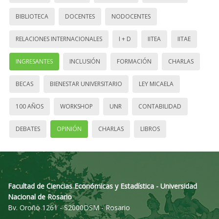
BIBLIOTECA
DOCENTES
NODOCENTES
RELACIONES INTERNACIONALES
I + D
IITEA
IITAE
INGRESANTES
INCLUSIÓN
FORMACIÓN
CHARLAS
BECAS
BIENESTAR UNIVERSITARIO
LEY MICAELA
100 AÑOS
WORKSHOP
UNR
CONTABILIDAD
DEBATES
OPINIÓN
CHARLAS
LIBROS
Facultad de Ciencias Económicas y Estadística - Universidad
Nacional de Rosario
Bv. Oroño 1261 - S2000DSM - Rosario