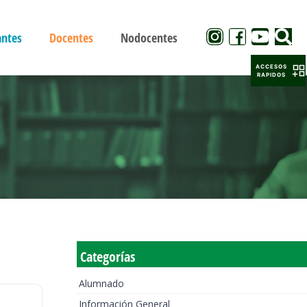
antes
Docentes
Nodocentes
ACCESOS
RAPIDOS
Categorías
Alumnado
Información General