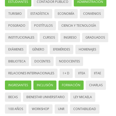
ESTUDIANTES
CONTADOR PÚBLICO
ADMINISTRACIÓN
TURISMO
ESTADÍSTICA
ECONOMÍA
CONVENIOS
POSGRADO
POSTÍTULOS
CIENCIA Y TECNOLOGÍA
INSTITUCIONALES
CURSOS
INGRESO
GRADUADOS
EXÁMENES
GÉNERO
EFEMÉRIDES
HOMENAJES
BIBLIOTECA
DOCENTES
NODOCENTES
RELACIONES INTERNACIONALES
I + D
IITEA
IITAE
INGRESANTES
INCLUSIÓN
FORMACIÓN
CHARLAS
BECAS
BIENESTAR UNIVERSITARIO
LEY MICAELA
100 AÑOS
WORKSHOP
UNR
CONTABILIDAD