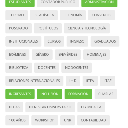
ESTUDIANTES
CONTADOR PÚBLICO
ADMINISTRACIÓN
TURISMO
ESTADÍSTICA
ECONOMÍA
CONVENIOS
POSGRADO
POSTÍTULOS
CIENCIA Y TECNOLOGÍA
INSTITUCIONALES
CURSOS
INGRESO
GRADUADOS
EXÁMENES
GÉNERO
EFEMÉRIDES
HOMENAJES
BIBLIOTECA
DOCENTES
NODOCENTES
RELACIONES INTERNACIONALES
I + D
IITEA
IITAE
INGRESANTES
INCLUSIÓN
FORMACIÓN
CHARLAS
BECAS
BIENESTAR UNIVERSITARIO
LEY MICAELA
100 AÑOS
WORKSHOP
UNR
CONTABILIDAD