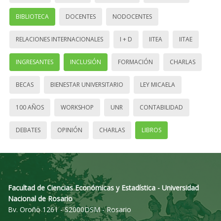
BIBLIOTECA
DOCENTES
NODOCENTES
RELACIONES INTERNACIONALES
I + D
IITEA
IITAE
INGRESANTES
INCLUSIÓN
FORMACIÓN
CHARLAS
BECAS
BIENESTAR UNIVERSITARIO
LEY MICAELA
100 AÑOS
WORKSHOP
UNR
CONTABILIDAD
DEBATES
OPINIÓN
CHARLAS
LIBROS
Facultad de Ciencias Económicas y Estadística - Universidad
Nacional de Rosario
Bv. Oroño 1261 - S2000DSM - Rosario