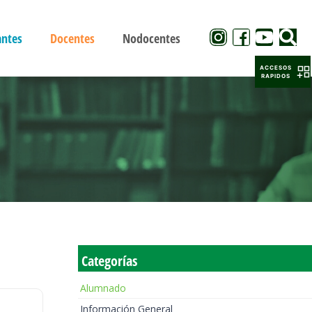
antes
Docentes
Nodocentes
ACCESOS
RAPIDOS
Categorías
Alumnado
Información General