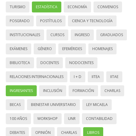
TURISMO
ESTADÍSTICA
ECONOMÍA
CONVENIOS
POSGRADO
POSTÍTULOS
CIENCIA Y TECNOLOGÍA
INSTITUCIONALES
CURSOS
INGRESO
GRADUADOS
EXÁMENES
GÉNERO
EFEMÉRIDES
HOMENAJES
BIBLIOTECA
DOCENTES
NODOCENTES
RELACIONES INTERNACIONALES
I + D
IITEA
IITAE
INGRESANTES
INCLUSIÓN
FORMACIÓN
CHARLAS
BECAS
BIENESTAR UNIVERSITARIO
LEY MICAELA
100 AÑOS
WORKSHOP
UNR
CONTABILIDAD
DEBATES
OPINIÓN
CHARLAS
LIBROS