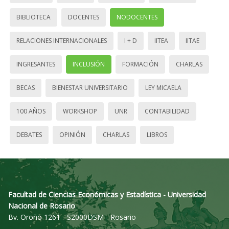
BIBLIOTECA
DOCENTES
NODOCENTES
RELACIONES INTERNACIONALES
I + D
IITEA
IITAE
INGRESANTES
INCLUSIÓN
FORMACIÓN
CHARLAS
BECAS
BIENESTAR UNIVERSITARIO
LEY MICAELA
100 AÑOS
WORKSHOP
UNR
CONTABILIDAD
DEBATES
OPINIÓN
CHARLAS
LIBROS
Facultad de Ciencias Económicas y Estadística - Universidad
Nacional de Rosario
Bv. Oroño 1261 - S2000DSM - Rosario