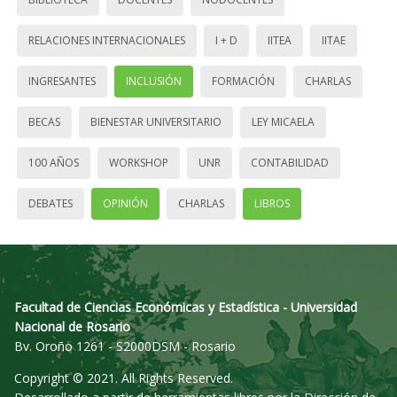
RELACIONES INTERNACIONALES
I + D
IITEA
IITAE
INGRESANTES
INCLUSIÓN
FORMACIÓN
CHARLAS
BECAS
BIENESTAR UNIVERSITARIO
LEY MICAELA
100 AÑOS
WORKSHOP
UNR
CONTABILIDAD
DEBATES
OPINIÓN
CHARLAS
LIBROS
Facultad de Ciencias Económicas y Estadística - Universidad
Nacional de Rosario
Bv. Oroño 1261 - S2000DSM - Rosario
Copyright © 2021. All Rights Reserved.