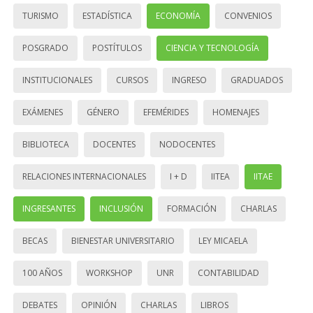
TURISMO
ESTADÍSTICA
ECONOMÍA
CONVENIOS
POSGRADO
POSTÍTULOS
CIENCIA Y TECNOLOGÍA
INSTITUCIONALES
CURSOS
INGRESO
GRADUADOS
EXÁMENES
GÉNERO
EFEMÉRIDES
HOMENAJES
BIBLIOTECA
DOCENTES
NODOCENTES
RELACIONES INTERNACIONALES
I + D
IITEA
IITAE
INGRESANTES
INCLUSIÓN
FORMACIÓN
CHARLAS
BECAS
BIENESTAR UNIVERSITARIO
LEY MICAELA
100 AÑOS
WORKSHOP
UNR
CONTABILIDAD
DEBATES
OPINIÓN
CHARLAS
LIBROS