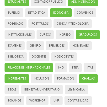
ESTUDIANTES
CONTADOR PÚBLICO
ADMINISTRACIÓN
TURISMO
ESTADÍSTICA
ECONOMÍA
CONVENIOS
POSGRADO
POSTÍTULOS
CIENCIA Y TECNOLOGÍA
INSTITUCIONALES
CURSOS
INGRESO
GRADUADOS
EXÁMENES
GÉNERO
EFEMÉRIDES
HOMENAJES
BIBLIOTECA
DOCENTES
NODOCENTES
RELACIONES INTERNACIONALES
I + D
IITEA
IITAE
INGRESANTES
INCLUSIÓN
FORMACIÓN
CHARLAS
BECAS
BIENESTAR UNIVERSITARIO
LEY MICAELA
100 AÑOS
WORKSHOP
UNR
CONTABILIDAD