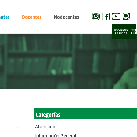
antes
Docentes
Nodocentes
ACCESOS
RAPIDOS
Categorías
Alumnado
Información General