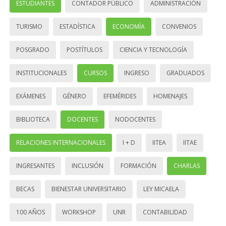
ESTUDIANTES
CONTADOR PÚBLICO
ADMINISTRACIÓN
TURISMO
ESTADÍSTICA
ECONOMÍA
CONVENIOS
POSGRADO
POSTÍTULOS
CIENCIA Y TECNOLOGÍA
INSTITUCIONALES
CURSOS
INGRESO
GRADUADOS
EXÁMENES
GÉNERO
EFEMÉRIDES
HOMENAJES
BIBLIOTECA
DOCENTES
NODOCENTES
RELACIONES INTERNACIONALES
I + D
IITEA
IITAE
INGRESANTES
INCLUSIÓN
FORMACIÓN
CHARLAS
BECAS
BIENESTAR UNIVERSITARIO
LEY MICAELA
100 AÑOS
WORKSHOP
UNR
CONTABILIDAD