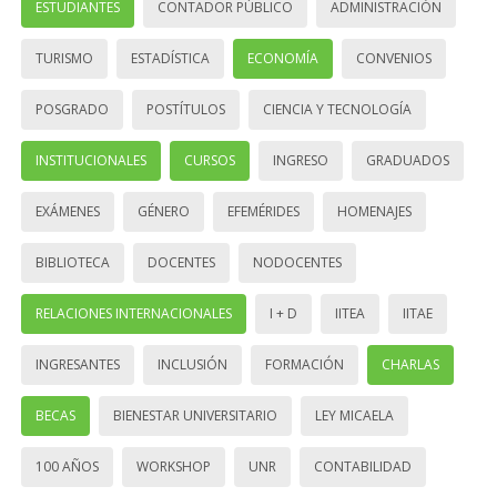
ESTUDIANTES
CONTADOR PÚBLICO
ADMINISTRACIÓN
TURISMO
ESTADÍSTICA
ECONOMÍA
CONVENIOS
POSGRADO
POSTÍTULOS
CIENCIA Y TECNOLOGÍA
INSTITUCIONALES
CURSOS
INGRESO
GRADUADOS
EXÁMENES
GÉNERO
EFEMÉRIDES
HOMENAJES
BIBLIOTECA
DOCENTES
NODOCENTES
RELACIONES INTERNACIONALES
I + D
IITEA
IITAE
INGRESANTES
INCLUSIÓN
FORMACIÓN
CHARLAS
BECAS
BIENESTAR UNIVERSITARIO
LEY MICAELA
100 AÑOS
WORKSHOP
UNR
CONTABILIDAD