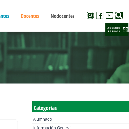
antes
Docentes
Nodocentes
ACCESOS
RAPIDOS
Categorías
Alumnado
Información General