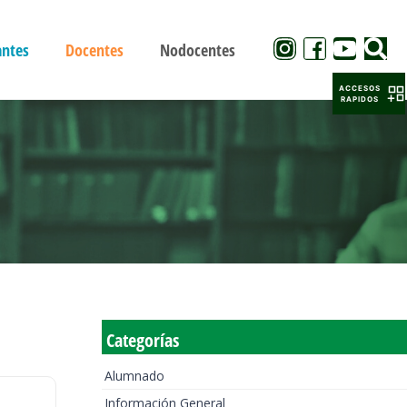
antes
Docentes
Nodocentes
ACCESOS
RAPIDOS
Categorías
Alumnado
Información General