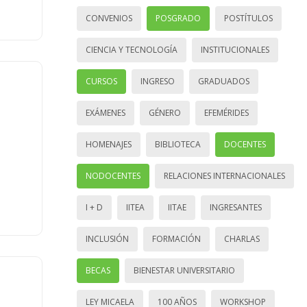
CONVENIOS
POSGRADO
POSTÍTULOS
CIENCIA Y TECNOLOGÍA
INSTITUCIONALES
CURSOS
INGRESO
GRADUADOS
EXÁMENES
GÉNERO
EFEMÉRIDES
HOMENAJES
BIBLIOTECA
DOCENTES
NODOCENTES
RELACIONES INTERNACIONALES
I + D
IITEA
IITAE
INGRESANTES
INCLUSIÓN
FORMACIÓN
CHARLAS
BECAS
BIENESTAR UNIVERSITARIO
LEY MICAELA
100 AÑOS
WORKSHOP