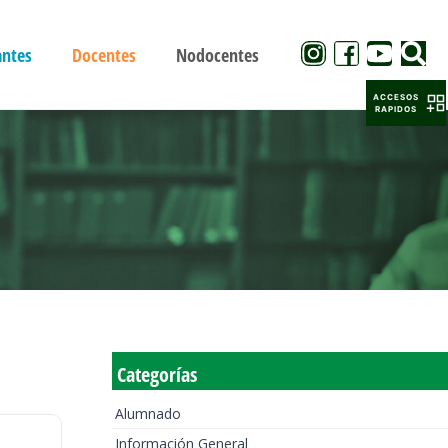
antes
Docentes
Nodocentes
ACCESOS
RAPIDOS
Categorías
Alumnado
Información General