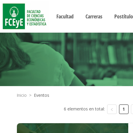
Facultad
Carreras
Postítulo
Inicio
>
Eventos
6 elementos en total:
1