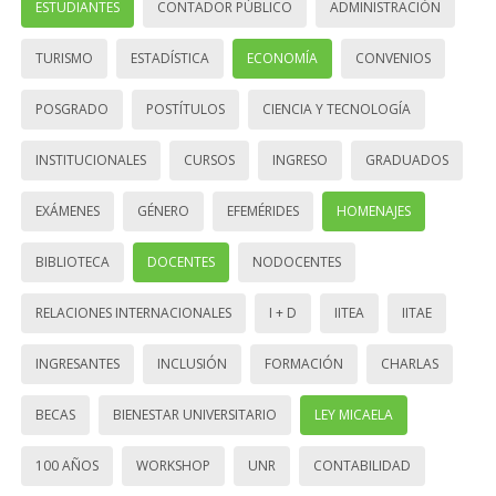
ESTUDIANTES
CONTADOR PÚBLICO
ADMINISTRACIÓN
TURISMO
ESTADÍSTICA
ECONOMÍA
CONVENIOS
POSGRADO
POSTÍTULOS
CIENCIA Y TECNOLOGÍA
INSTITUCIONALES
CURSOS
INGRESO
GRADUADOS
EXÁMENES
GÉNERO
EFEMÉRIDES
HOMENAJES
BIBLIOTECA
DOCENTES
NODOCENTES
RELACIONES INTERNACIONALES
I + D
IITEA
IITAE
INGRESANTES
INCLUSIÓN
FORMACIÓN
CHARLAS
BECAS
BIENESTAR UNIVERSITARIO
LEY MICAELA
100 AÑOS
WORKSHOP
UNR
CONTABILIDAD