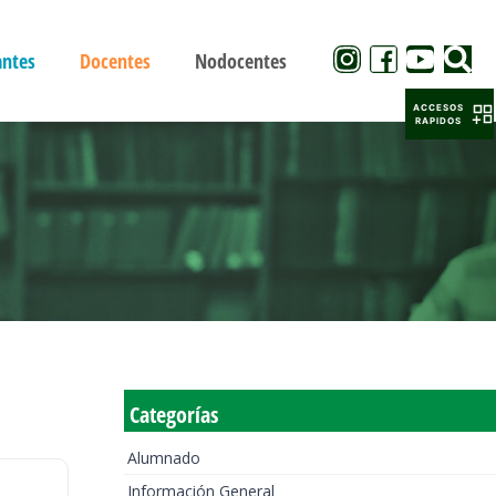
antes
Docentes
Nodocentes
ACCESOS
RAPIDOS
Categorías
Alumnado
Información General