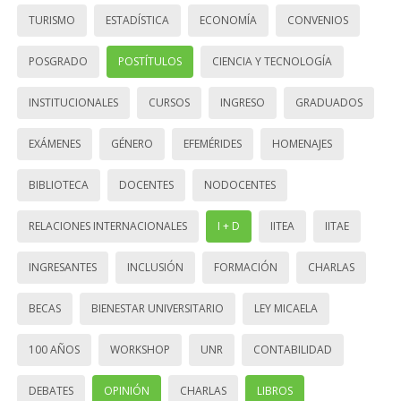
TURISMO
ESTADÍSTICA
ECONOMÍA
CONVENIOS
POSGRADO
POSTÍTULOS
CIENCIA Y TECNOLOGÍA
INSTITUCIONALES
CURSOS
INGRESO
GRADUADOS
EXÁMENES
GÉNERO
EFEMÉRIDES
HOMENAJES
BIBLIOTECA
DOCENTES
NODOCENTES
RELACIONES INTERNACIONALES
I + D
IITEA
IITAE
INGRESANTES
INCLUSIÓN
FORMACIÓN
CHARLAS
BECAS
BIENESTAR UNIVERSITARIO
LEY MICAELA
100 AÑOS
WORKSHOP
UNR
CONTABILIDAD
DEBATES
OPINIÓN
CHARLAS
LIBROS