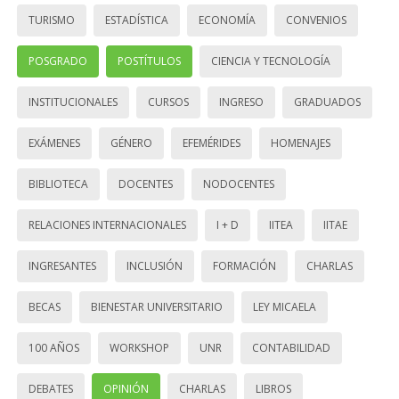
TURISMO
ESTADÍSTICA
ECONOMÍA
CONVENIOS
POSGRADO
POSTÍTULOS
CIENCIA Y TECNOLOGÍA
INSTITUCIONALES
CURSOS
INGRESO
GRADUADOS
EXÁMENES
GÉNERO
EFEMÉRIDES
HOMENAJES
BIBLIOTECA
DOCENTES
NODOCENTES
RELACIONES INTERNACIONALES
I + D
IITEA
IITAE
INGRESANTES
INCLUSIÓN
FORMACIÓN
CHARLAS
BECAS
BIENESTAR UNIVERSITARIO
LEY MICAELA
100 AÑOS
WORKSHOP
UNR
CONTABILIDAD
DEBATES
OPINIÓN
CHARLAS
LIBROS