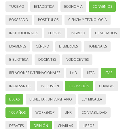
TURISMO
ESTADÍSTICA
ECONOMÍA
CONVENIOS
POSGRADO
POSTÍTULOS
CIENCIA Y TECNOLOGÍA
INSTITUCIONALES
CURSOS
INGRESO
GRADUADOS
EXÁMENES
GÉNERO
EFEMÉRIDES
HOMENAJES
BIBLIOTECA
DOCENTES
NODOCENTES
RELACIONES INTERNACIONALES
I + D
IITEA
IITAE
INGRESANTES
INCLUSIÓN
FORMACIÓN
CHARLAS
BECAS
BIENESTAR UNIVERSITARIO
LEY MICAELA
100 AÑOS
WORKSHOP
UNR
CONTABILIDAD
DEBATES
OPINIÓN
CHARLAS
LIBROS