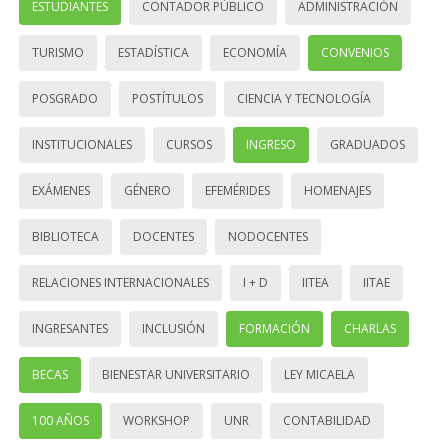
ESTUDIANTES
CONTADOR PÚBLICO
ADMINISTRACIÓN
TURISMO
ESTADÍSTICA
ECONOMÍA
CONVENIOS
POSGRADO
POSTÍTULOS
CIENCIA Y TECNOLOGÍA
INSTITUCIONALES
CURSOS
INGRESO
GRADUADOS
EXÁMENES
GÉNERO
EFEMÉRIDES
HOMENAJES
BIBLIOTECA
DOCENTES
NODOCENTES
RELACIONES INTERNACIONALES
I + D
IITEA
IITAE
INGRESANTES
INCLUSIÓN
FORMACIÓN
CHARLAS
BECAS
BIENESTAR UNIVERSITARIO
LEY MICAELA
100 AÑOS
WORKSHOP
UNR
CONTABILIDAD