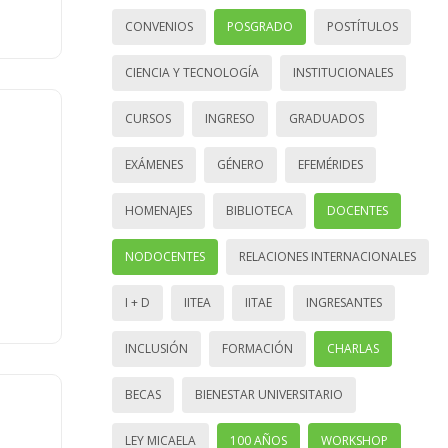
CONVENIOS
POSGRADO
POSTÍTULOS
CIENCIA Y TECNOLOGÍA
INSTITUCIONALES
CURSOS
INGRESO
GRADUADOS
EXÁMENES
GÉNERO
EFEMÉRIDES
HOMENAJES
BIBLIOTECA
DOCENTES
NODOCENTES
RELACIONES INTERNACIONALES
I + D
IITEA
IITAE
INGRESANTES
INCLUSIÓN
FORMACIÓN
CHARLAS
BECAS
BIENESTAR UNIVERSITARIO
LEY MICAELA
100 AÑOS
WORKSHOP