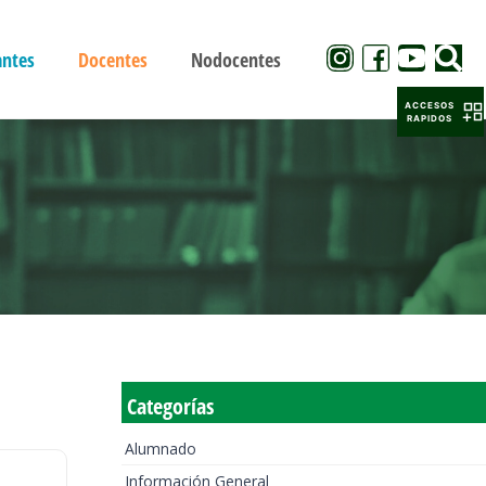
antes
Docentes
Nodocentes
ACCESOS
RAPIDOS
Categorías
Alumnado
Información General