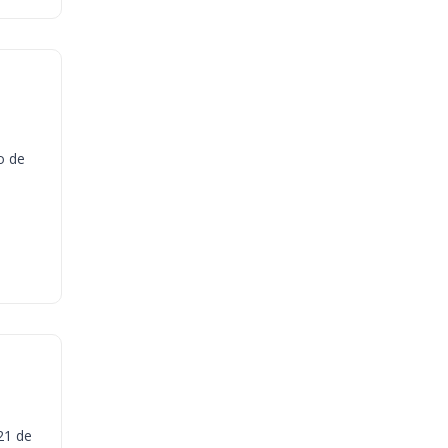
o de
21 de