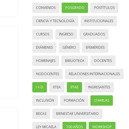
CONVENIOS
POSGRADO
POSTÍTULOS
CIENCIA Y TECNOLOGÍA
INSTITUCIONALES
CURSOS
INGRESO
GRADUADOS
EXÁMENES
GÉNERO
EFEMÉRIDES
HOMENAJES
BIBLIOTECA
DOCENTES
NODOCENTES
RELACIONES INTERNACIONALES
I + D
IITEA
IITAE
INGRESANTES
INCLUSIÓN
FORMACIÓN
CHARLAS
BECAS
BIENESTAR UNIVERSITARIO
LEY MICAELA
100 AÑOS
WORKSHOP