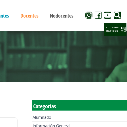
antes
Docentes
Nodocentes
ACCESOS
RAPIDOS
Categorías
Alumnado
Información General