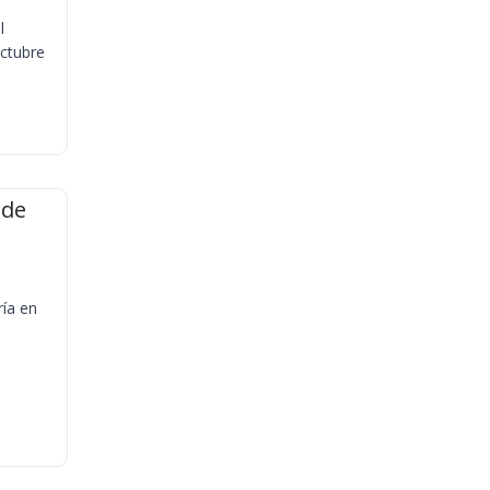
l
octubre
 de
ría en