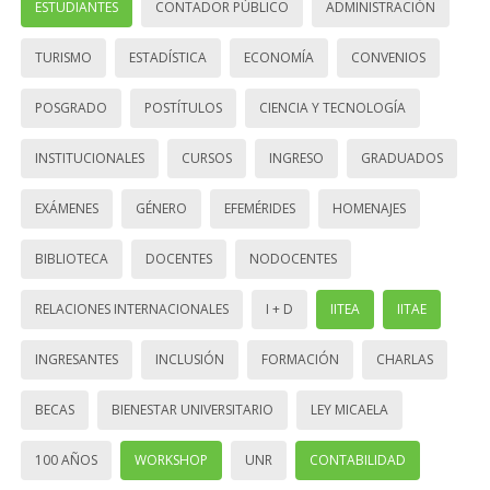
ESTUDIANTES
CONTADOR PÚBLICO
ADMINISTRACIÓN
TURISMO
ESTADÍSTICA
ECONOMÍA
CONVENIOS
POSGRADO
POSTÍTULOS
CIENCIA Y TECNOLOGÍA
INSTITUCIONALES
CURSOS
INGRESO
GRADUADOS
EXÁMENES
GÉNERO
EFEMÉRIDES
HOMENAJES
BIBLIOTECA
DOCENTES
NODOCENTES
RELACIONES INTERNACIONALES
I + D
IITEA
IITAE
INGRESANTES
INCLUSIÓN
FORMACIÓN
CHARLAS
BECAS
BIENESTAR UNIVERSITARIO
LEY MICAELA
100 AÑOS
WORKSHOP
UNR
CONTABILIDAD