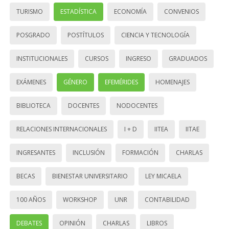
TURISMO
ESTADÍSTICA
ECONOMÍA
CONVENIOS
POSGRADO
POSTÍTULOS
CIENCIA Y TECNOLOGÍA
INSTITUCIONALES
CURSOS
INGRESO
GRADUADOS
EXÁMENES
GÉNERO
EFEMÉRIDES
HOMENAJES
BIBLIOTECA
DOCENTES
NODOCENTES
RELACIONES INTERNACIONALES
I + D
IITEA
IITAE
INGRESANTES
INCLUSIÓN
FORMACIÓN
CHARLAS
BECAS
BIENESTAR UNIVERSITARIO
LEY MICAELA
100 AÑOS
WORKSHOP
UNR
CONTABILIDAD
DEBATES
OPINIÓN
CHARLAS
LIBROS