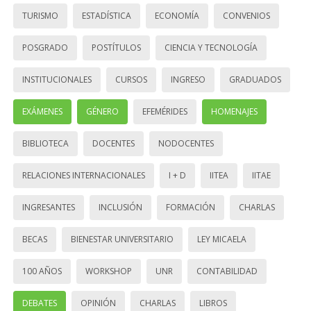
TURISMO
ESTADÍSTICA
ECONOMÍA
CONVENIOS
POSGRADO
POSTÍTULOS
CIENCIA Y TECNOLOGÍA
INSTITUCIONALES
CURSOS
INGRESO
GRADUADOS
EXÁMENES
GÉNERO
EFEMÉRIDES
HOMENAJES
BIBLIOTECA
DOCENTES
NODOCENTES
RELACIONES INTERNACIONALES
I + D
IITEA
IITAE
INGRESANTES
INCLUSIÓN
FORMACIÓN
CHARLAS
BECAS
BIENESTAR UNIVERSITARIO
LEY MICAELA
100 AÑOS
WORKSHOP
UNR
CONTABILIDAD
DEBATES
OPINIÓN
CHARLAS
LIBROS