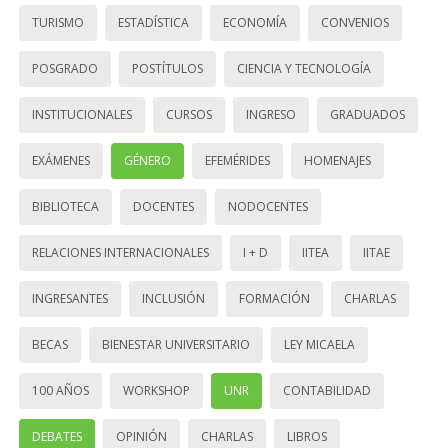
TURISMO
ESTADÍSTICA
ECONOMÍA
CONVENIOS
POSGRADO
POSTÍTULOS
CIENCIA Y TECNOLOGÍA
INSTITUCIONALES
CURSOS
INGRESO
GRADUADOS
EXÁMENES
GÉNERO
EFEMÉRIDES
HOMENAJES
BIBLIOTECA
DOCENTES
NODOCENTES
RELACIONES INTERNACIONALES
I + D
IITEA
IITAE
INGRESANTES
INCLUSIÓN
FORMACIÓN
CHARLAS
BECAS
BIENESTAR UNIVERSITARIO
LEY MICAELA
100 AÑOS
WORKSHOP
UNR
CONTABILIDAD
DEBATES
OPINIÓN
CHARLAS
LIBROS